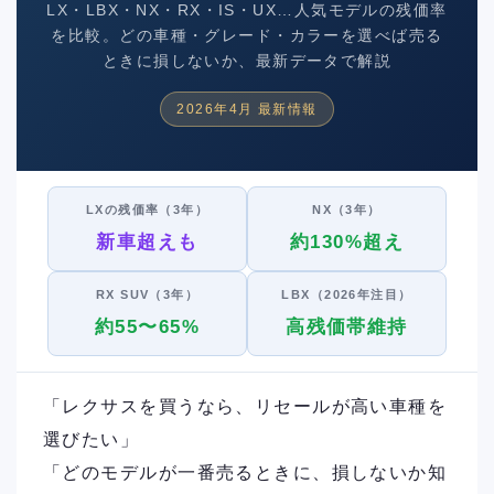
LX・LBX・NX・RX・IS・UX…人気モデルの残価率
を比較。どの車種・グレード・カラーを選べば売る
ときに損しないか、最新データで解説
2026年4月 最新情報
LXの残価率（3年）
NX（3年）
新車超えも
約130%超え
RX SUV（3年）
LBX（2026年注目）
約55〜65%
高残価帯維持
「レクサスを買うなら、リセールが高い車種を
選びたい」
「どのモデルが一番売るときに、損しないか知