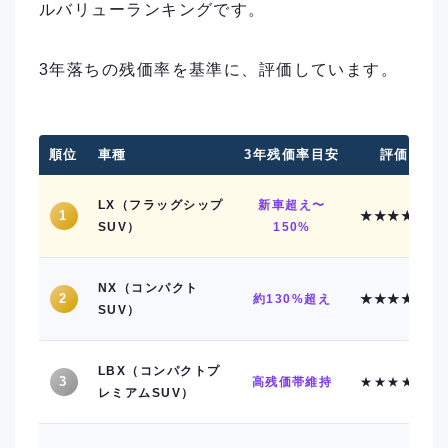
ルバリューランキングです。
3年落ちの残価率を基準に、評価しています。
順位
車種
3年残価率目安
評価
LX（フラッグシップ
新車超え〜
1
★★★★★
SUV）
150%
NX（コンパクト
2
約130%超え
★★★★★
SUV）
LBX（コンパクトプ
3
高残価帯維持
★★★★★
レミアムSUV）