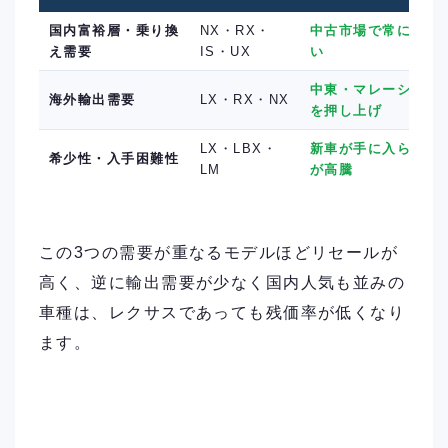
国内富裕層・乗り換
NX・RX・
中古市場で常に引き
え需要
IS・UX
い
中東・マレーシア向
海外輸出需要
LX・RX・NX
を押し上げ
LX・LBX・
新車が手に入らない
希少性・入手困難性
LM
が高騰
この3つの需要が重なるモデルほどリセールが
高く、逆に輸出需要が少なく国内人気も並みの
車種は、レクサスであっても残価率が低くなり
ます。