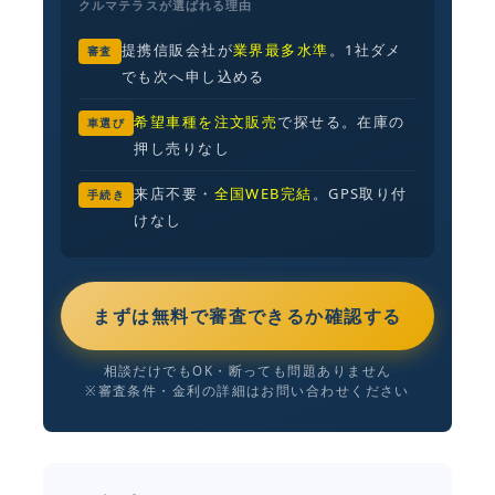
クルマテラスが選ばれる理由
提携信販会社が
業界最多水準
。1社ダメ
審査
でも次へ申し込める
希望車種を注文販売
で探せる。在庫の
車選び
押し売りなし
来店不要・
全国WEB完結
。GPS取り付
手続き
けなし
まずは無料で審査できるか確認する
相談だけでもOK・断っても問題ありません
※審査条件・金利の詳細はお問い合わせください