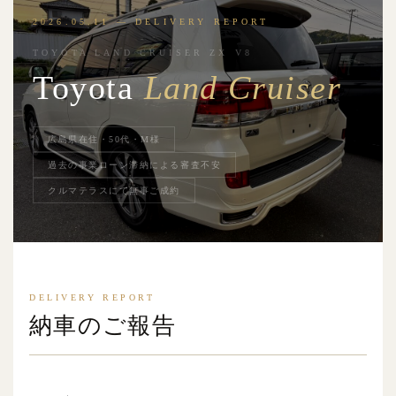
2026.05.11 — DELIVERY REPORT
TOYOTA LAND CRUISER ZX V8
Toyota
Land Cruiser
広島県在住・50代・M様
過去の事業ローン滞納による審査不安
クルマテラスにて無事ご成約
DELIVERY REPORT
納車のご報告