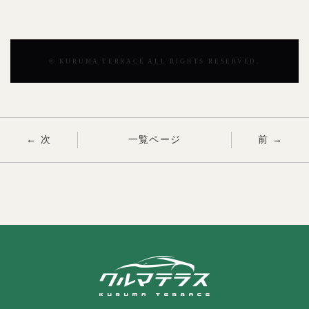
© KURUMA TERRACE ALL RIGHTS RESERVED.
← 次
一覧ページ
前 →