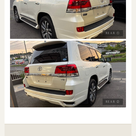
REAR ①
REAR ②