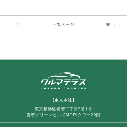
← 次
一覧ページ
前 →
【東京本社】
東京都港区愛宕二丁目5番1号
愛宕グリーンヒルズMORIタワー20階